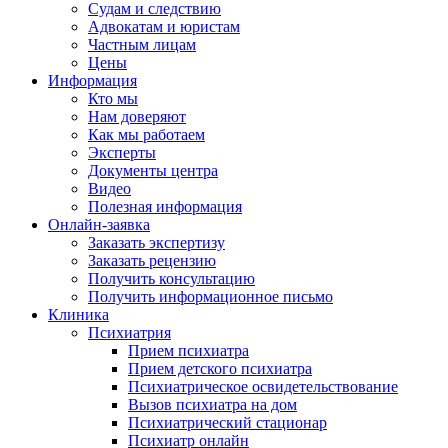
Судам и следствию
Адвокатам и юристам
Частным лицам
Цены
Информация
Кто мы
Нам доверяют
Как мы работаем
Эксперты
Документы центра
Видео
Полезная информация
Онлайн-заявка
Заказать экспертизу
Заказать рецензию
Получить консультацию
Получить информационное письмо
Клиника
Психиатрия
Прием психиатра
Прием детского психиатра
Психиатрическое освидетельствование
Вызов психиатра на дом
Психиатрический стационар
Психиатр онлайн