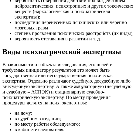
вероятность совершения действий под воздействием
нейролептических, психотропных и других токсических
веществ (наркологическая и психиатрическая
экспертиза);
последствия перенесенных психических или черепно-
мозговых травм
степень проявления психических расстройств (их виды);
вероятность отставания в развитии и т. д.
Виды психиатрической экспертизы
В зависимости от объекта исследования, его целей и
требуемых инициатору результатов это может быть
государственная или негосударственная психическая
экспертиза. Отдельно различают судебную, досудебную либо
внесудебную экспертизу. А также амбулаторную (несудебную
и судебную – АСПЭК) и стационарную судебно-
психиатрическую экспертизу. По месту проведения
процедуры делятся на псих. экспертизы:
на дому;
в судебном заседании;
по месту работы обследуемого;
в кабинете следователя.