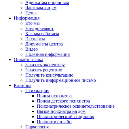
Адвокатам и юристам
Частным лицам
Цены
Информация
Кто мы
Нам доверяют
Как мы работаем
Эксперты
Документы центра
Видео
Полезная информация
Онлайн-заявка
Заказать экспертизу
Заказать рецензию
Получить консультацию
Получить информационное письмо
Клиника
Психиатрия
Прием психиатра
Прием детского психиатра
Психиатрическое освидетельствование
Вызов психиатра на дом
Психиатрический стационар
Психиатр онлайн
Наркология